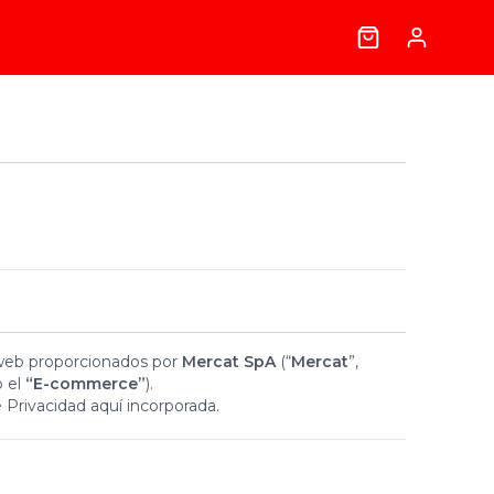
os web proporcionados por
Mercat SpA
(“
Mercat
”,
 el
“E-commerce”
).
e Privacidad aquí incorporada.