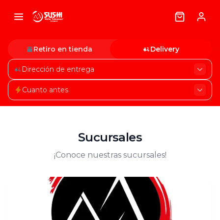
Retiro en tienda
Delivery
Dirección de entrega
Cuanto antes
Sucursales
¡Conoce nuestras sucursales!